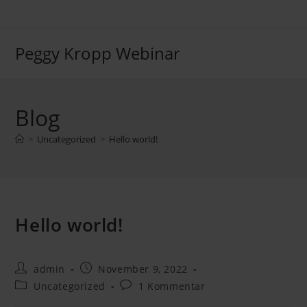
Zum
Inhalt
springen
Peggy Kropp Webinar
Blog
>
Uncategorized
>
Hello world!
Hello world!
Beitrags-
Beitrag
admin
November 9, 2022
Autor:
veröffentlicht:
Beitrags-
Beitrags-
Uncategorized
1 Kommentar
Kategorie:
Kommentare: