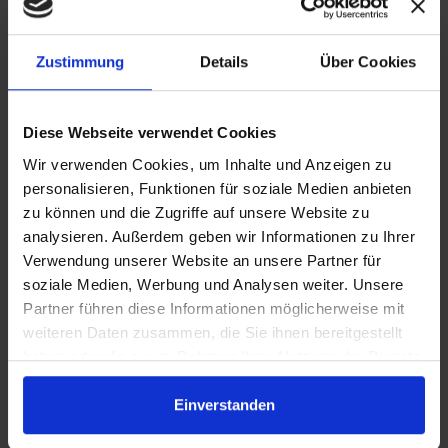
Schreibe einen Kommentar
Kommentar
Zustimmung
Details
Über Cookies
Diese Webseite verwendet Cookies
Wir verwenden Cookies, um Inhalte und Anzeigen zu
personalisieren, Funktionen für soziale Medien anbieten
zu können und die Zugriffe auf unsere Website zu
Gib
analysieren. Außerdem geben wir Informationen zu Ihrer
deinen
Verwendung unserer Website an unsere Partner für
Namen
Gib
soziale Medien, Werbung und Analysen weiter. Unsere
oder
deine
Partner führen diese Informationen möglicherweise mit
Benutzernamen
E-
weiteren Daten zusammen, die Sie ihnen bereitgestellt
Gib
zum
Mail-
haben oder die sie im Rahmen Ihrer Nutzung der Dienste
deine
Kommentieren
Adresse
gesammelt haben.
Website-
ein
zum
Einverstanden
URL
Name, E-Mail-Adresse und Website in diesem Browser für
Kommentieren
ein
meinen nächsten Kommentar speichern.